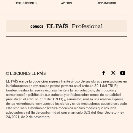
COTIZACIONES
APP IOS
APP ANDROID
©
EDICIONES EL PAÍS
Cinco Días en F
Cinco Días e
Cinco 
EL PAÍS ejerce la oposición expresa frente al uso de sus obras y prestaciones en
la elaboración de revistas de prensa prevista en el artículo 32.1 del TRLPI;
también realiza la reserva expresa frente a la reproducción, distribución y
comunicación pública de sus trabajos y artículos sobre temas de actualidad
prevista en el artículo 33.1 del TRLPI; y, asimismo, realiza una reserva expresa
de las reproducciones y usos de las obras y otras prestaciones accesibles desde
este sitio web a medios de lectura mecánica u otros medios que resulten
adecuados a tal fin de conformidad con el artículo 67.3 del Real Decreto - ley
24/2021, de 2 de noviembre