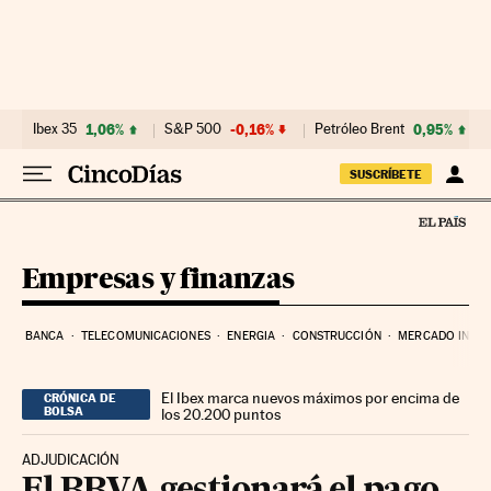
Ir al contenido
Ibex 35
1,06%
S&P 500
-0,16%
Petróleo Brent
0,95%
SUSCRÍBETE
Empresas y finanzas
BANCA
TELECOMUNICACIONES
ENERGIA
CONSTRUCCIÓN
MERCADO INMOB
El Ibex marca nuevos máximos por encima de
CRÓNICA DE
BOLSA
los 20.200 puntos
ADJUDICACIÓN