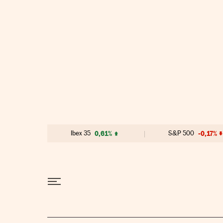
Ir al contenido
Ibex 35
0,61%
S&P 500
-0,17%