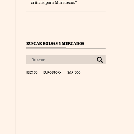
críticas para Marruecos”
BUSCAR BOLSAS Y MERCADOS
IBEX 35
EUROSTOXX
S&P 500
nco Días en Facebook
s Cinco Días en Twitter