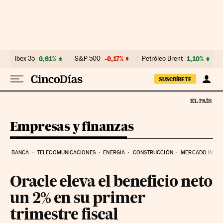
Ir al contenido
Ibex 35
0,61%
S&P 500
-0,17%
Petróleo Brent
1,10%
SUSCRÍBETE
Empresas y finanzas
BANCA
TELECOMUNICACIONES
ENERGIA
CONSTRUCCIÓN
MERCADO INMOB
Oracle eleva el beneficio neto
un 2% en su primer
trimestre fiscal