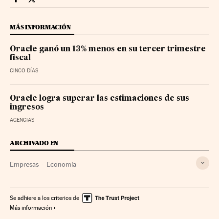
Companias Cinco Días en Facebook
Companias Cinco Días en Twitter
MÁS INFORMACIÓN
Oracle ganó un 13% menos en su tercer trimestre
fiscal
CINCO DÍAS
Oracle logra superar las estimaciones de sus
ingresos
AGENCIAS
ARCHIVADO EN
Empresas
Economía
Se adhiere a los criterios de
Más información