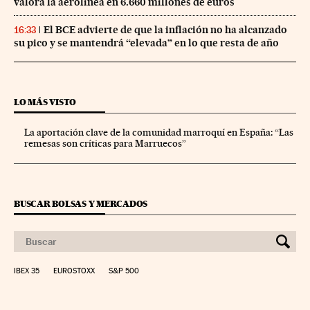
valora la aerolínea en 6.660 millones de euros
El BCE advierte de que la inflación no ha alcanzado
16:33
su pico y se mantendrá “elevada” en lo que resta de año
LO MÁS VISTO
La aportación clave de la comunidad marroquí en España: “Las
remesas son críticas para Marruecos”
BUSCAR BOLSAS Y MERCADOS
IBEX 35
EUROSTOXX
S&P 500