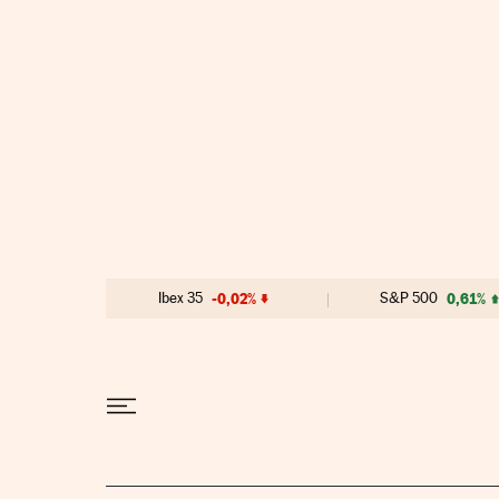
Ir al contenido
Ibex 35
-0,02%
S&P 500
0,61%