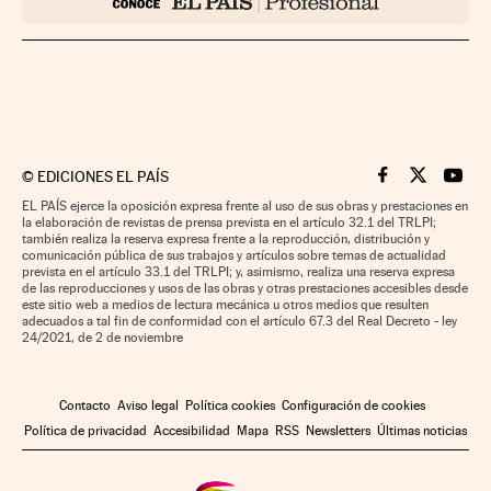
©
EDICIONES EL PAÍS
Cinco Días en F
Cinco Días e
Cinco 
EL PAÍS ejerce la oposición expresa frente al uso de sus obras y prestaciones en
la elaboración de revistas de prensa prevista en el artículo 32.1 del TRLPI;
también realiza la reserva expresa frente a la reproducción, distribución y
comunicación pública de sus trabajos y artículos sobre temas de actualidad
prevista en el artículo 33.1 del TRLPI; y, asimismo, realiza una reserva expresa
de las reproducciones y usos de las obras y otras prestaciones accesibles desde
este sitio web a medios de lectura mecánica u otros medios que resulten
adecuados a tal fin de conformidad con el artículo 67.3 del Real Decreto - ley
24/2021, de 2 de noviembre
Contacto
Aviso legal
Política cookies
Configuración de cookies
Política de privacidad
Accesibilidad
Mapa
RSS
Newsletters
Últimas noticias