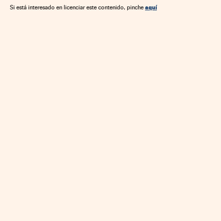
Ciencia
aquí
Si está interesado en licenciar este contenido, pinche