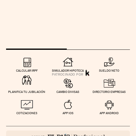
CALCULAR IRPF
SIMULADOR HIPOTECA
SUELDO NETO
PLANIFICA TU JUBILACIÓN
CAMBIO DIVISAS
DIRECTORIO EMPRESAS
COTIZACIONES
APP IOS
APP ANDROID