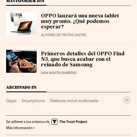
MÁS INFORMACIÓN
OPPO lanzará una nueva tablet
muy pronto. ¿Qué podemos
esperar?
ALFONSO DE FRUTOS SASTRE
Primeros detalles del OPPO Find
N3, que busca acabar con el
reinado de Samsung
IVÁN MARTÍN BARBERO
ARCHIVADO EN
Oppo
Smartphone
Telefonía móvil multimedia
Gadgets
Tecnología personal
Telefonía móvil
Empresas
Tecnologías movilidad
Telefonía
Economía
Se adhiere a los criterios de
Más información
Tecnología
Telecomunicaciones
Comunicaciones