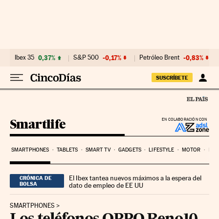
Ir al contenido
Ibex 35
0,37%
S&P 500
-0,17%
Petróleo Brent
-0,83%
SUSCRÍBETE
Smartlife
EN COLABORACIÓN CON
SMARTPHONES
TABLETS
SMART TV
GADGETS
LIFESTYLE
MOTOR
PYM
El Ibex tantea nuevos máximos a la espera del
CRÓNICA DE
BOLSA
dato de empleo de EE UU
SMARTPHONES