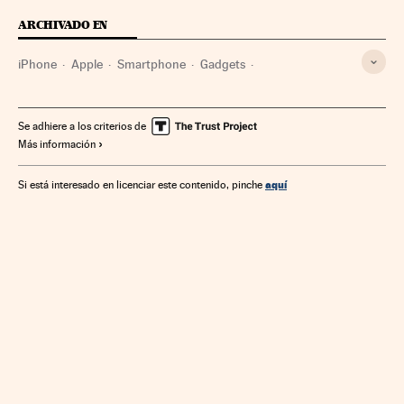
ARCHIVADO EN
iPhone
Apple
Smartphone
Gadgets
Telefonía móvil multimedia
Tecnología personal
Telefonía móvil
Empresas
Tecnologías movilidad
Se adhiere a los criterios de
Más información
Telefonía
Tecnología
Economía
Telecomunicaciones
Comunicaciones
Ciencia
aquí
Si está interesado en licenciar este contenido, pinche