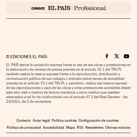
©
EDICIONES EL PAÍS
Cinco Días en F
Cinco Días e
Cinco 
EL PAÍS ejerce la oposición expresa frente al uso de sus obras y prestaciones en
la elaboración de revistas de prensa prevista en el artículo 32.1 del TRLPI;
también realiza la reserva expresa frente a la reproducción, distribución y
comunicación pública de sus trabajos y artículos sobre temas de actualidad
prevista en el artículo 33.1 del TRLPI; y, asimismo, realiza una reserva expresa
de las reproducciones y usos de las obras y otras prestaciones accesibles desde
este sitio web a medios de lectura mecánica u otros medios que resulten
adecuados a tal fin de conformidad con el artículo 67.3 del Real Decreto - ley
24/2021, de 2 de noviembre
Contacto
Aviso legal
Política cookies
Configuración de cookies
Política de privacidad
Accesibilidad
Mapa
RSS
Newsletters
Últimas noticias