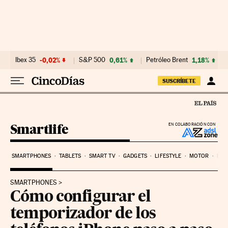
Ir al contenido
Ibex 35
-0,02%
S&P 500
0,61%
Petróleo Brent
1,18%
SUSCRÍBETE
Smartlife
EN COLABORACIÓN CON
SMARTPHONES
TABLETS
SMART TV
GADGETS
LIFESTYLE
MOTOR
PYM
SMARTPHONES
Cómo configurar el
temporizador de los