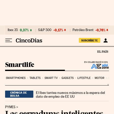
Ir al contenido
Ibex 35
0,37%
S&P 500
-0,17%
Petróleo Brent
-0,76%
SUSCRÍBETE
Smartlife
EN COLABORACIÓN CON
SMARTPHONES
TABLETS
SMART TV
GADGETS
LIFESTYLE
MOTOR
PYM
El Ibex tantea nuevos máximos a la espera del
CRÓNICA DE
BOLSA
dato de empleo de EE UU
PYMES