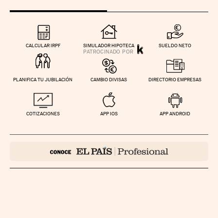
CALCULAR IRPF
SIMULADOR HIPOTECA
SUELDO NETO
PLANIFICA TU JUBILACIÓN
CAMBIO DIVISAS
DIRECTORIO EMPRESAS
COTIZACIONES
APP IOS
APP ANDROID