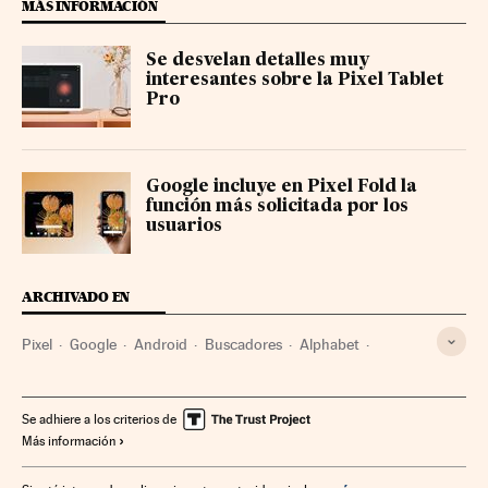
MÁS INFORMACIÓN
Se desvelan detalles muy
interesantes sobre la Pixel Tablet
Pro
Google incluye en Pixel Fold la
función más solicitada por los
usuarios
ARCHIVADO EN
Pixel
Google
Android
Buscadores
Alphabet
Móviles
Smartphone
Sistemas operativos
Telefonía móvil multimedia
Gadgets
Software
Se adhiere a los criterios de
Más información
Tecnología personal
Telefonía móvil
Internet