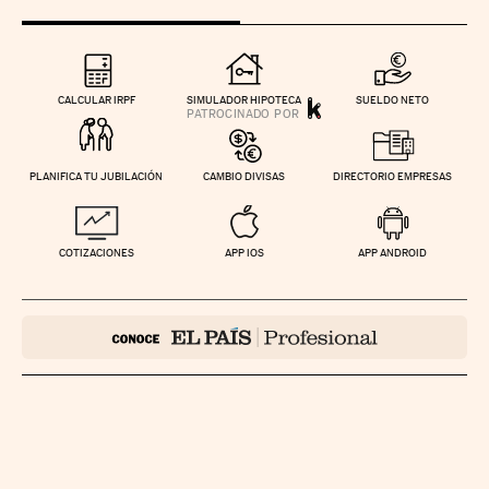
CALCULAR IRPF
SIMULADOR HIPOTECA
SUELDO NETO
PLANIFICA TU JUBILACIÓN
CAMBIO DIVISAS
DIRECTORIO EMPRESAS
COTIZACIONES
APP IOS
APP ANDROID