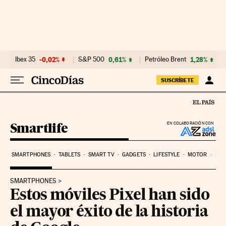
Ir al contenido
Ibex 35
-0,02%
S&P 500
0,61%
Petróleo Brent
1,28%
SUSCRÍBETE
Smartlife
EN COLABORACIÓN CON
SMARTPHONES
TABLETS
SMART TV
GADGETS
LIFESTYLE
MOTOR
PYM
SMARTPHONES
Estos móviles Pixel han sido
el mayor éxito de la historia