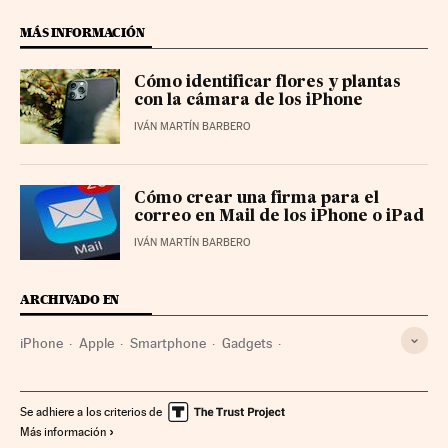
MÁS INFORMACIÓN
Cómo identificar flores y plantas
con la cámara de los iPhone
IVÁN MARTÍN BARBERO
Cómo crear una firma para el
correo en Mail de los iPhone o iPad
IVÁN MARTÍN BARBERO
ARCHIVADO EN
iPhone
Apple
Smartphone
Gadgets
Telefonía móvil multimedia
Tecnología personal
Telefonía móvil
Empresas
Tecnologías movilidad
Se adhiere a los criterios de
Más información
Telefonía
Tecnología
Economía
Telecomunicaciones