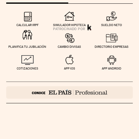
CALCULAR IRPF
SIMULADOR HIPOTECA
SUELDO NETO
PLANIFICA TU JUBILACIÓN
CAMBIO DIVISAS
DIRECTORIO EMPRESAS
COTIZACIONES
APP IOS
APP ANDROID