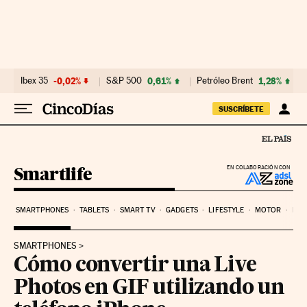
Ir al contenido
Ibex 35
-0,02%
S&P 500
0,61%
Petróleo Brent
1,28%
SUSCRÍBETE
Smartlife
EN COLABORACIÓN CON
SMARTPHONES
TABLETS
SMART TV
GADGETS
LIFESTYLE
MOTOR
PYM
SMARTPHONES
Cómo convertir una Live
Photos en GIF utilizando un