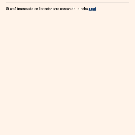
Comunicaciones
Ciencia
aquí
Si está interesado en licenciar este contenido, pinche