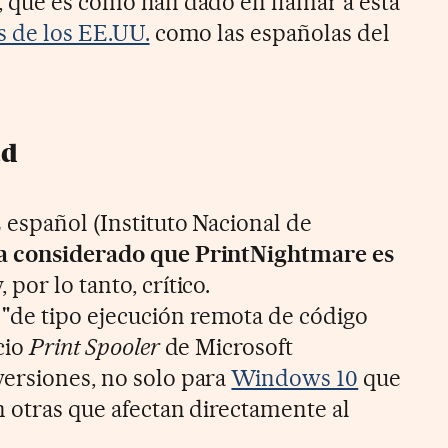
, que es como han dado en llamar a esta
s de los EE.UU.
como las españolas del
ad
 español (Instituto Nacional de
a considerado que PrintNightmare es
y, por lo tanto, crítico.
"de tipo ejecución remota de código
cio
Print Spooler
de Microsoft
ersiones, no solo para
Windows 10
que
n otras que afectan directamente al