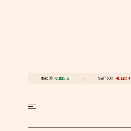
Ir al contenido
Ibex 35
0,61%
S&P 500
-0,18%