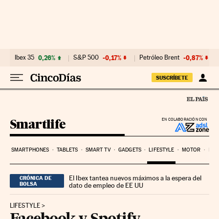
Ir al contenido
Ibex 35
0,26%
S&P 500
-0,17%
Petróleo Brent
-0,87%
SUSCRÍBETE
Smartlife
EN COLABORACIÓN CON
SMARTPHONES
TABLETS
SMART TV
GADGETS
LIFESTYLE
MOTOR
PYM
El Ibex tantea nuevos máximos a la espera del
CRÓNICA DE
BOLSA
dato de empleo de EE UU
LIFESTYLE