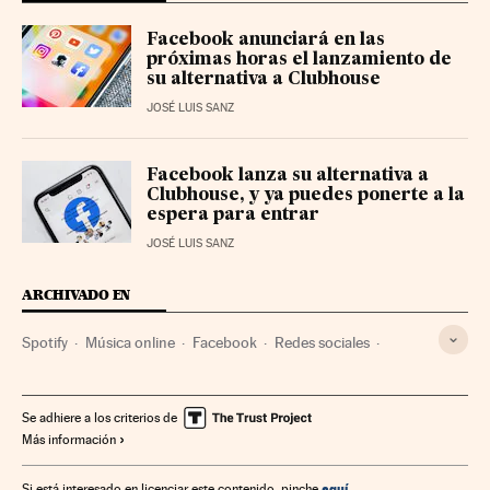
Facebook anunciará en las
próximas horas el lanzamiento de
su alternativa a Clubhouse
JOSÉ LUIS SANZ
Facebook lanza su alternativa a
Clubhouse, y ya puedes ponerte a la
espera para entrar
JOSÉ LUIS SANZ
ARCHIVADO EN
Spotify
Música online
Facebook
Redes sociales
Música
Empresas
Internet
Economía
Telecomunicaciones
Comunicaciones
Se adhiere a los criterios de
Más información
aquí
Si está interesado en licenciar este contenido, pinche