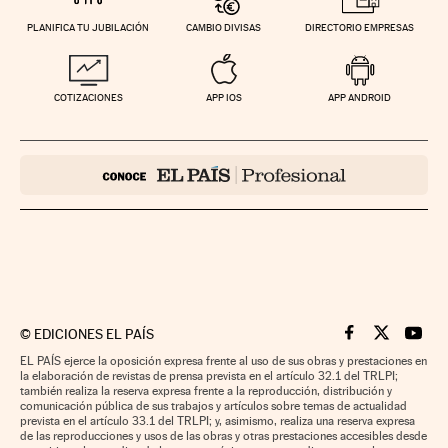
PLANIFICA TU JUBILACIÓN
CAMBIO DIVISAS
DIRECTORIO EMPRESAS
COTIZACIONES
APP IOS
APP ANDROID
©
EDICIONES EL PAÍS
Cinco Días en F
Cinco Días e
Cinco 
EL PAÍS ejerce la oposición expresa frente al uso de sus obras y prestaciones en
la elaboración de revistas de prensa prevista en el artículo 32.1 del TRLPI;
también realiza la reserva expresa frente a la reproducción, distribución y
comunicación pública de sus trabajos y artículos sobre temas de actualidad
prevista en el artículo 33.1 del TRLPI; y, asimismo, realiza una reserva expresa
de las reproducciones y usos de las obras y otras prestaciones accesibles desde