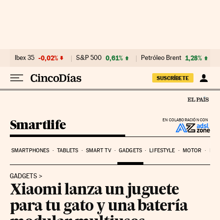
Ir al contenido
Ibex 35
-0,02%
S&P 500
0,61%
Petróleo Brent
1,28%
SUSCRÍBETE
Smartlife
EN COLABORACIÓN CON
SMARTPHONES
TABLETS
SMART TV
GADGETS
LIFESTYLE
MOTOR
PYM
GADGETS
Xiaomi lanza un juguete
para tu gato y una batería