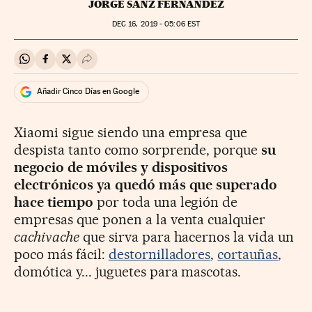
JORGE SANZ FERNÁNDEZ
DEC
16, 2019 - 05:06
EST
Compartir en Whatsapp
Compartir en Facebook
Compartir en Twitter
Desplegar Redes Sociales
Añadir Cinco Días en Google
Xiaomi sigue siendo una empresa que
despista tanto como sorprende, porque
su
negocio de móviles y dispositivos
electrónicos ya quedó más que superado
hace tiempo
por toda una legión de
empresas que ponen a la venta cualquier
cachivache
que sirva para hacernos la vida un
poco más fácil:
destornilladores
,
cortauñas
,
domótica y... juguetes para mascotas.