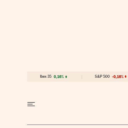
Ir al contenido
Ibex 35
0,16%
S&P 500
-0,16%