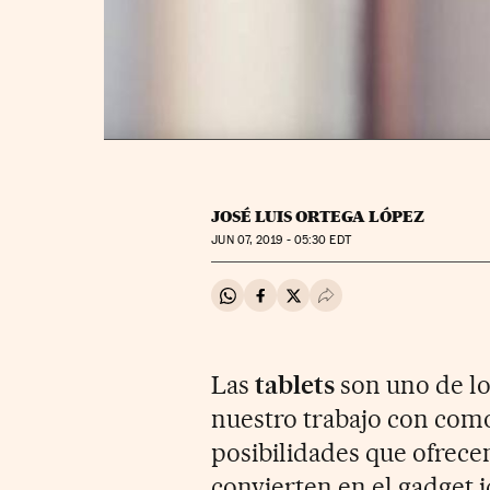
JOSÉ LUIS ORTEGA LÓPEZ
JUN
07, 2019 - 05:30
EDT
Compartir en Whatsapp
Compartir en Facebook
Compartir en Twitter
Desplegar Redes Soci
Las
tablets
son uno de lo
nuestro trabajo con como
posibilidades que ofrecen
convierten en el gadget i