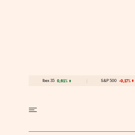
Ir al contenido
Ibex 35
0,61%
S&P 500
-0,17%