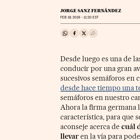
JORGE SANZ FERNÁNDEZ
FEB
19, 2019 - 11:20
EST
Compartir en Whatsapp
Compartir en Facebook
Compartir en Twitter
Desplegar Redes Soci
Desde luego es una de las
conducir por una gran a
sucesivos semáforos en c
desde hace tiempo una t
semáforos en nuestro cam
Ahora la firma germana l
característica, para que 
aconseje acerca de
cuál 
llevar
en la vía para pod