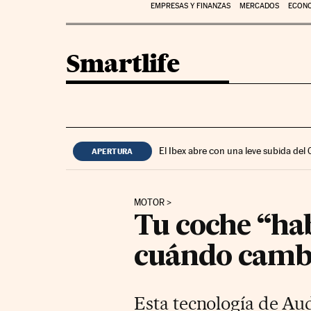
EMPRESAS Y FINANZAS
MERCADOS
ECON
Smartlife
El Ibex abre con una leve subida del
APERTURA
MOTOR
Tu coche “ha
cuándo cambi
Esta tecnología de Au