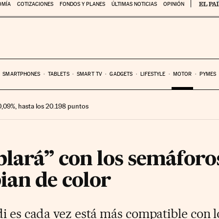
OMÍA
COTIZACIONES
FONDOS Y PLANES
ÚLTIMAS NOTICIAS
OPINIÓN
SMARTPHONES
TABLETS
SMART TV
GADGETS
LIFESTYLE
MOTOR
PYMES
 0,09%, hasta los 20.198 puntos
blará” con los semáforo
an de color
di es cada vez está más compatible con 