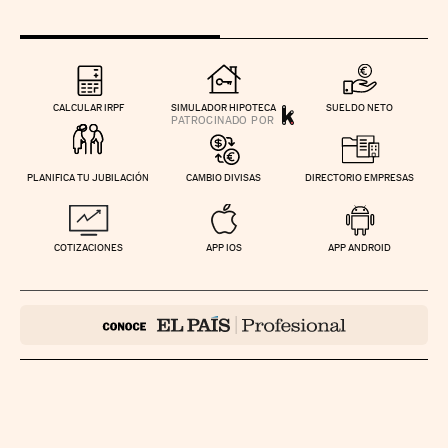
CALCULAR IRPF
SIMULADOR HIPOTECA
SUELDO NETO
PLANIFICA TU JUBILACIÓN
CAMBIO DIVISAS
DIRECTORIO EMPRESAS
COTIZACIONES
APP IOS
APP ANDROID