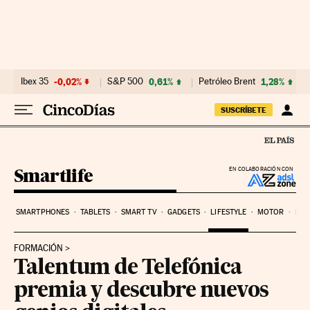
Ir al contenido
Ibex 35
-0,02%
S&P 500
0,61%
Petróleo Brent
1,28%
SUSCRÍBETE
Smartlife
EN COLABORACIÓN CON
SMARTPHONES
TABLETS
SMART TV
GADGETS
LIFESTYLE
MOTOR
PYM
FORMACIÓN
Talentum de Telefónica
premia y descubre nuevos