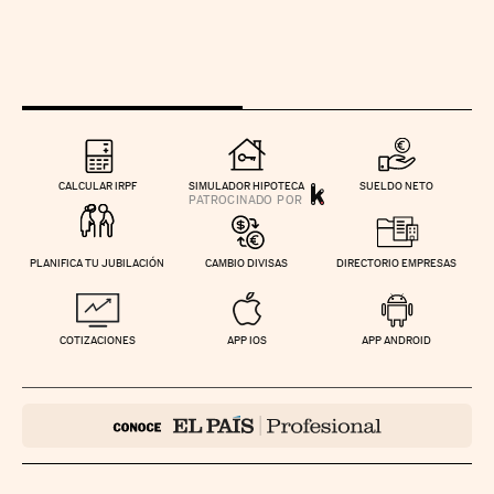
CALCULAR IRPF
SIMULADOR HIPOTECA
SUELDO NETO
PLANIFICA TU JUBILACIÓN
CAMBIO DIVISAS
DIRECTORIO EMPRESAS
COTIZACIONES
APP IOS
APP ANDROID