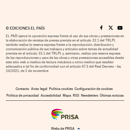
©
EDICIONES EL PAÍS
Cinco Días en F
Cinco Días e
Cinco 
EL PAÍS ejerce la oposición expresa frente al uso de sus obras y prestaciones en
la elaboración de revistas de prensa prevista en el artículo 32.1 del TRLPI;
también realiza la reserva expresa frente a la reproducción, distribución y
comunicación pública de sus trabajos y artículos sobre temas de actualidad
prevista en el artículo 33.1 del TRLPI; y, asimismo, realiza una reserva expresa
de las reproducciones y usos de las obras y otras prestaciones accesibles desde
este sitio web a medios de lectura mecánica u otros medios que resulten
adecuados a tal fin de conformidad con el artículo 67.3 del Real Decreto - ley
24/2021, de 2 de noviembre
Contacto
Aviso legal
Política cookies
Configuración de cookies
Política de privacidad
Accesibilidad
Mapa
RSS
Newsletters
Últimas noticias
Webs de PRISA