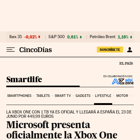
Ir al contenido
Ibex 35
-0,02%
S&P 500
0,61%
Petróleo Brent
1,16%
SUSCRÍBETE
Smartlife
EN COLABORACIÓN CON
SMARTPHONES
TABLETS
SMART TV
GADGETS
LIFESTYLE
MOTOR
PYM
LA XBOX ONE CON 1 TB YA ES OFICIAL Y LLEGARÁ A ESPAÑA EL 23 DE
JUNIO POR 449,99 EUROS
Microsoft presenta
oficialmente la Xbox One