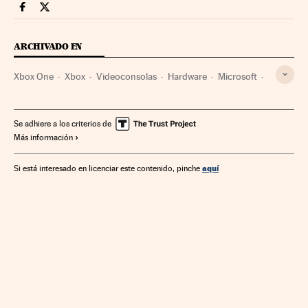
Smartlife Cinco Días en Facebook
Smartlife Cinco Días en Twitter
ARCHIVADO EN
Xbox One
Xbox
Videoconsolas
Hardware
Microsoft
Empresas
Economía
Plataformas videojuegos
Videojuegos
Ocio
Informática
Estilo vida
Industria
Se adhiere a los criterios de
Más información
aquí
Si está interesado en licenciar este contenido, pinche