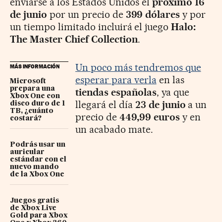
enviarse a los Estados Unidos el
próximo 16
de junio
por un precio de
399 dólares
y por
un tiempo limitado incluirá el juego
Halo:
The Master Chief Collection
.
Un poco más tendremos que
MÁS INFORMACIÓN
esperar para verla
en las
Microsoft
prepara una
tiendas españolas
, ya que
Xbox One con
llegará el día
23 de junio
a un
disco duro de 1
TB, ¿cuánto
precio de
449,99 euros
y en
costará?
un acabado mate.
Podrás usar un
auricular
estándar con el
nuevo mando
de la Xbox One
Juegos gratis
de Xbox Live
Gold para Xbox