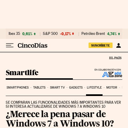
Ir al contenido
Ibex 35
0,61%
S&P 500
-0,17%
Petróleo Brent
4,74%
SUSCRÍBETE
Smartlife
EN COLABORACIÓN CON
SMARTPHONES
TABLETS
SMART TV
GADGETS
LIFESTYLE
MOTOR
PYM
SE COMPARAN LAS FUNCIONALIDADES MÁS IMPORTANTES PARA VER
SI INTERESA ACTUALIZARSE DE WINDOWS 7 A WINDOWS 10
¿Merece la pena pasar de
Windows 7 a Windows 10?