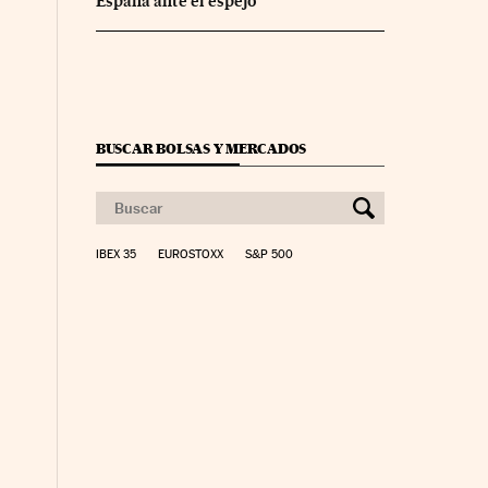
España ante el espejo
BUSCAR BOLSAS Y MERCADOS
IBEX 35
EUROSTOXX
S&P 500