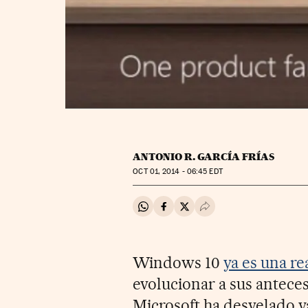
ANTONIO R. GARCÍA FRÍAS
OCT
01, 2014 - 06:45
EDT
Compartir en Whatsapp
Compartir en Facebook
Compartir en Twitter
Desplegar Redes Soci
Windows 10
ya es una re
evolucionar a sus anteces
Microsoft ha desvelado y