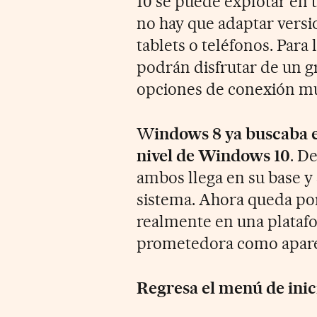
10 se puede explotar en 
no hay que adaptar versi
tablets o teléfonos. Para
podrán disfrutar de un g
opciones de conexión mu
W
indows 8 ya buscaba e
nivel de Windows 10
. D
ambos llega en su base y
sistema. Ahora queda por 
realmente en una platafo
prometedora como apare
Regresa el menú de inic