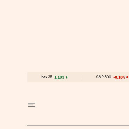
Ir al contenido
Ibex 35
1,16%
S&P 500
-0,16%