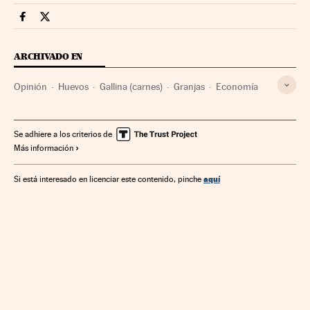
Opinion Cinco Días en Facebook
Opinion Cinco Días en Twitter
ARCHIVADO EN
Opinión
Huevos
Gallina (carnes)
Granjas
Economía
Se adhiere a los criterios de
Más información
aquí
Si está interesado en licenciar este contenido, pinche