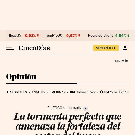
Ir al contenido
Ibex 35
-0,01%
S&P 500
-0,02%
Petróleo Brent
4,54%
SUSCRÍBETE
Opinión
EDITORIALES
ANÁLISIS
TRIBUNAS
BREAKINGVIEWS
ÚLTIMAS NOTICIAS
EL FOCO
i
OPINIÓN
La tormenta perfecta que
amenaza la fortaleza del