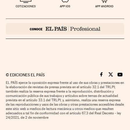
COTIZACIONES
APP IOS
APP ANDROID
©
EDICIONES EL PAÍS
Cinco Días en F
Cinco Días e
Cinco 
EL PAÍS ejerce la oposición expresa frente al uso de sus obras y prestaciones en
la elaboración de revistas de prensa prevista en el artículo 32.1 del TRLPI;
también realiza la reserva expresa frente a la reproducción, distribución y
comunicación pública de sus trabajos y artículos sobre temas de actualidad
prevista en el artículo 33.1 del TRLPI; y, asimismo, realiza una reserva expresa
de las reproducciones y usos de las obras y otras prestaciones accesibles desde
este sitio web a medios de lectura mecánica u otros medios que resulten
adecuados a tal fin de conformidad con el artículo 67.3 del Real Decreto - ley
24/2021, de 2 de noviembre