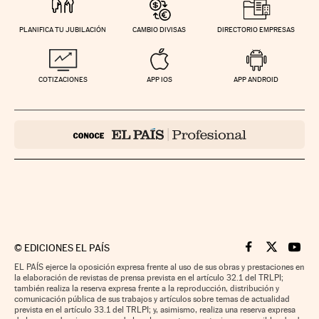
PLANIFICA TU JUBILACIÓN
CAMBIO DIVISAS
DIRECTORIO EMPRESAS
COTIZACIONES
APP IOS
APP ANDROID
©
EDICIONES EL PAÍS
Cinco Días en F
Cinco Días e
Cinco 
EL PAÍS ejerce la oposición expresa frente al uso de sus obras y prestaciones en
la elaboración de revistas de prensa prevista en el artículo 32.1 del TRLPI;
también realiza la reserva expresa frente a la reproducción, distribución y
comunicación pública de sus trabajos y artículos sobre temas de actualidad
prevista en el artículo 33.1 del TRLPI; y, asimismo, realiza una reserva expresa