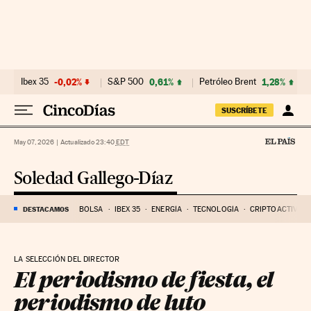
Ir al contenido
Ibex 35
-0,02%
S&P 500
0,61%
Petróleo Brent
1,28%
SUSCRÍBETE
May 07, 2026
|
Actualizado 23:40
EDT
Soledad Gallego-Díaz
DESTACAMOS
BOLSA
IBEX 35
ENERGÍA
TECNOLOGÍA
CRIPTOACTIVOS
LA SELECCIÓN DEL DIRECTOR
El periodismo de fiesta, el
periodismo de luto