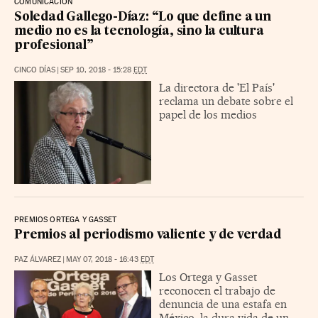
COMUNICACIÓN
Soledad Gallego-Díaz: “Lo que define a un
medio no es la tecnología, sino la cultura
profesional”
CINCO DÍAS
|
SEP 10, 2018 - 15:28
EDT
La directora de 'El País'
reclama un debate sobre el
papel de los medios
PREMIOS ORTEGA Y GASSET
Premios al periodismo valiente y de verdad
PAZ ÁLVAREZ
|
MAY 07, 2018 - 16:43
EDT
Los Ortega y Gasset
reconocen el trabajo de
denuncia de una estafa en
México, la dura vida de un