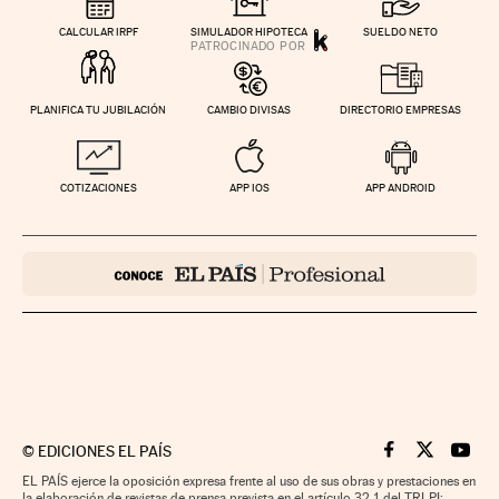
CALCULAR IRPF
SIMULADOR HIPOTECA
SUELDO NETO
PLANIFICA TU JUBILACIÓN
CAMBIO DIVISAS
DIRECTORIO EMPRESAS
COTIZACIONES
APP IOS
APP ANDROID
©
EDICIONES EL PAÍS
Cinco Días en F
Cinco Días e
Cinco 
EL PAÍS ejerce la oposición expresa frente al uso de sus obras y prestaciones en
la elaboración de revistas de prensa prevista en el artículo 32.1 del TRLPI;