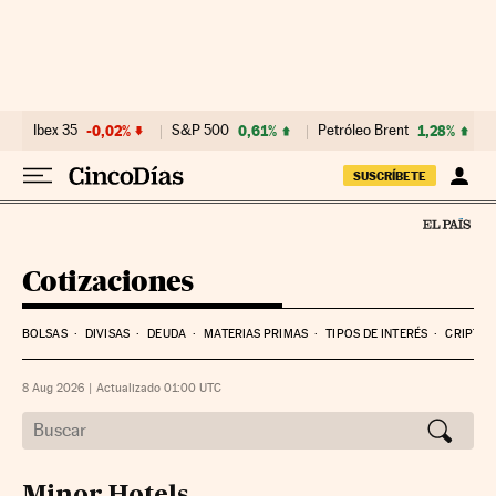
Ibex 35
-0,02%
S&P 500
0,61%
Petróleo Brent
1,28%
SUSCRÍBETE
Cotizaciones
BOLSAS
DIVISAS
DEUDA
MATERIAS PRIMAS
TIPOS DE INTERÉS
CRIPTO
8 Aug 2026
|
Actualizado 01:00
UTC
Minor Hotels