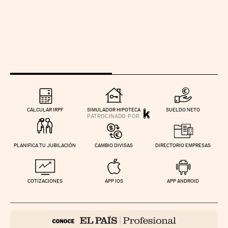
CALCULAR IRPF
SIMULADOR HIPOTECA
SUELDO NETO
PLANIFICA TU JUBILACIÓN
CAMBIO DIVISAS
DIRECTORIO EMPRESAS
COTIZACIONES
APP IOS
APP ANDROID