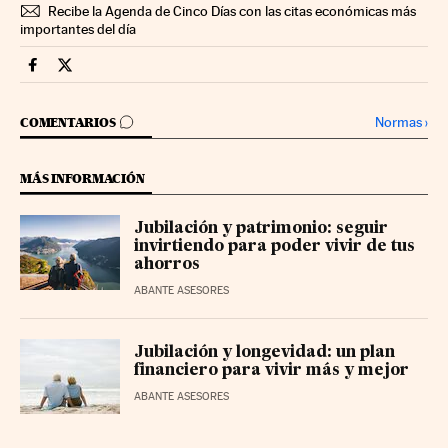
Recibe la Agenda de Cinco Días con las citas económicas más
importantes del día
Mercados Financieros Cinco Días en Facebook
Mercados Financieros Cinco Días en Twitter
IR A LOS COMENTARIOS
Normas
›
COMENTARIOS
MÁS INFORMACIÓN
Jubilación y patrimonio: seguir
invirtiendo para poder vivir de tus
ahorros
ABANTE ASESORES
Jubilación y longevidad: un plan
financiero para vivir más y mejor
ABANTE ASESORES