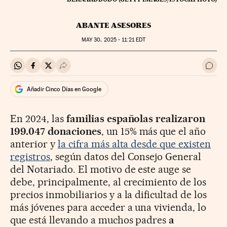
ABANTE ASESORES
MAY
30, 2025 - 11:21
EDT
Compartir en Whatsapp
Compartir en Facebook
Compartir en Twitter
Desplegar Redes Sociales
Ir a 
Añadir Cinco Días en Google
En 2024, las
familias españolas realizaron
199.047 donaciones
, un 15% más que el año
anterior y
la cifra más alta desde que existen
registros
, según datos del Consejo General
del Notariado. El motivo de este auge se
debe, principalmente, al crecimiento de los
precios inmobiliarios y a la dificultad de los
más jóvenes para acceder a una vivienda, lo
que está llevando a muchos padres
a