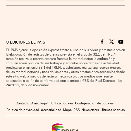
©
EDICIONES EL PAÍS
Cinco Días en F
Cinco Días e
Cinco 
EL PAÍS ejerce la oposición expresa frente al uso de sus obras y prestaciones en
la elaboración de revistas de prensa prevista en el artículo 32.1 del TRLPI;
también realiza la reserva expresa frente a la reproducción, distribución y
comunicación pública de sus trabajos y artículos sobre temas de actualidad
prevista en el artículo 33.1 del TRLPI; y, asimismo, realiza una reserva expresa
de las reproducciones y usos de las obras y otras prestaciones accesibles desde
este sitio web a medios de lectura mecánica u otros medios que resulten
adecuados a tal fin de conformidad con el artículo 67.3 del Real Decreto - ley
24/2021, de 2 de noviembre
Contacto
Aviso legal
Política cookies
Configuración de cookies
Política de privacidad
Accesibilidad
Mapa
RSS
Newsletters
Últimas noticias