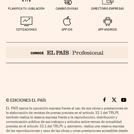
PLANIFICA TU JUBILACIÓN
CAMBIO DIVISAS
DIRECTORIO EMPRESAS
COTIZACIONES
APP IOS
APP ANDROID
©
EDICIONES EL PAÍS
Cinco Días en F
Cinco Días e
Cinco 
EL PAÍS ejerce la oposición expresa frente al uso de sus obras y prestaciones en
la elaboración de revistas de prensa prevista en el artículo 32.1 del TRLPI;
también realiza la reserva expresa frente a la reproducción, distribución y
comunicación pública de sus trabajos y artículos sobre temas de actualidad
prevista en el artículo 33.1 del TRLPI; y, asimismo, realiza una reserva expresa
de las reproducciones y usos de las obras y otras prestaciones accesibles desde