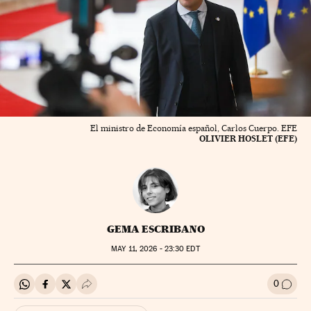
El ministro de Economía español, Carlos Cuerpo. EFE
OLIVIER HOSLET (EFE)
GEMA ESCRIBANO
MAY
11, 2026 - 23:30
EDT
0
Compartir en Whatsapp
Compartir en Facebook
Compartir en Twitter
Desplegar Redes Sociales
Ir a l