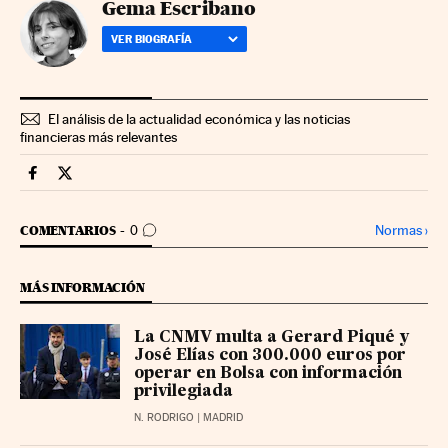
Gema Escribano
VER BIOGRAFÍA
El análisis de la actualidad económica y las noticias
financieras más relevantes
Mercados Financieros Cinco Días en Facebook
Mercados Financieros Cinco Días en Twitter
IR A LOS COMENTARIOS
Normas
›
COMENTARIOS
0
MÁS INFORMACIÓN
La CNMV multa a Gerard Piqué y
José Elías con 300.000 euros por
operar en Bolsa con información
privilegiada
N. RODRIGO
| MADRID