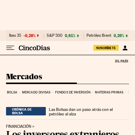
Ir al contenido
Ibex 35
-0,29%
S&P 500
0,61%
Petróleo Brent
0,26%
SUSCRÍBETE
Mercados
BOLSA
MERCADO DIVISAS
FONDOS DE INVERSIÓN
MATERIAS PRIMAS
DEU
Las Bolsas dan un paso atrás con el
CRÓNICA DE
BOLSA
petróleo al alza
FINANCIACIÓN