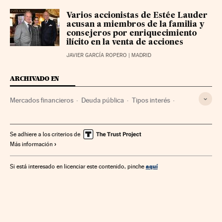
Varios accionistas de Estée Lauder
acusan a miembros de la familia y
consejeros por enriquecimiento
ilícito en la venta de acciones
JAVIER GARCÍA ROPERO
| MADRID
ARCHIVADO EN
Mercados financieros
Deuda pública
Tipos interés
Tesoro Público
BCE
Inversiones extranjeras
Bancos
Prima de riesgo
Crisis deuda europea
Se adhiere a los criterios de
Más información
aquí
Si está interesado en licenciar este contenido, pinche