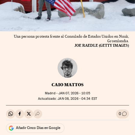
Una persona protesta frente al Consulado de Estados Unidos en Nuuk,
Groenlandia.
JOE RAEDLE (GETTY IMAGES)
CAIO MATTOS
Madrid -
JAN
07, 2026 - 10:05
actualizado:
JAN
08, 2026 - 04:34
EST
0
Compartir en Whatsapp
Compartir en Facebook
Compartir en Twitter
Desplegar Redes Sociales
Ir a l
Añadir Cinco Días en Google