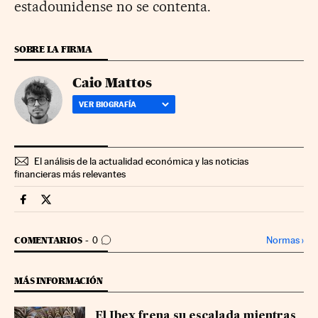
estadounidense no se contenta.
SOBRE LA FIRMA
Caio Mattos
VER BIOGRAFÍA
El análisis de la actualidad económica y las noticias
financieras más relevantes
Mercados Financieros Cinco Días en Facebook
Mercados Financieros Cinco Días en Twitter
IR A LOS COMENTARIOS
Normas
›
COMENTARIOS
0
MÁS INFORMACIÓN
El Ibex frena su escalada mientras