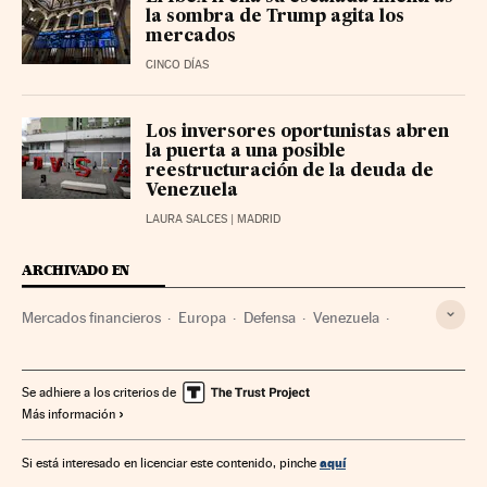
la sombra de Trump agita los
mercados
CINCO DÍAS
Los inversores oportunistas abren
la puerta a una posible
reestructuración de la deuda de
Venezuela
LAURA SALCES
| MADRID
ARCHIVADO EN
Mercados financieros
Europa
Defensa
Venezuela
Groenlandia
Bolsa
Donald Trump
Ataque Estados Unidos a Venezuela
Se adhiere a los criterios de
Más información
aquí
Si está interesado en licenciar este contenido, pinche