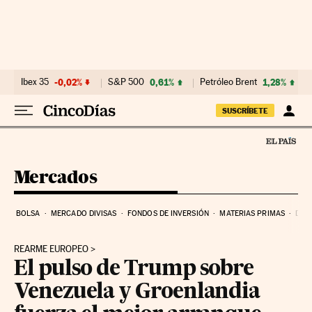
Ir al contenido
Ibex 35
-0,02%
S&P 500
0,61%
Petróleo Brent
1,28%
SUSCRÍBETE
Mercados
BOLSA
MERCADO DIVISAS
FONDOS DE INVERSIÓN
MATERIAS PRIMAS
DEU
REARME EUROPEO
El pulso de Trump sobre
Venezuela y Groenlandia