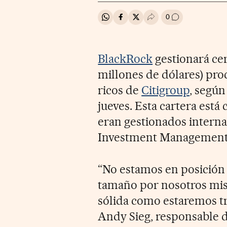
0
Compartir en Whatsapp
Compartir en Facebook
Compartir en Twitter
Desplegar Redes Soci
Ir a los comenta
BlackRock
gestionará cer
millones de dólares) pro
ricos de
Citigroup
, segú
jueves. Esta cartera está
eran gestionados interna
Investment Management
“No estamos en posición 
tamaño por nosotros mis
sólida como estaremos t
Andy Sieg, responsable d