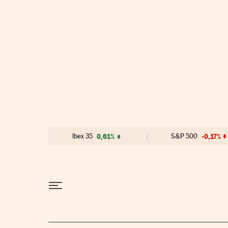
Ir al contenido
Ibex 35
0,61%
S&P 500
-0,17%