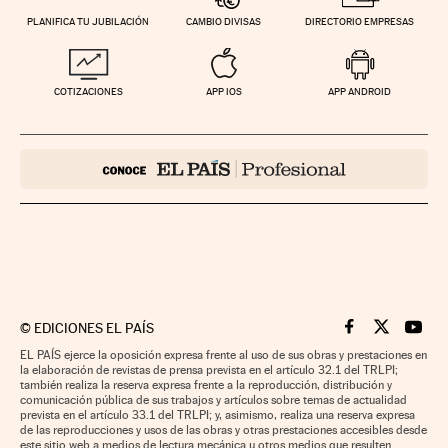
PLANIFICA TU JUBILACIÓN
CAMBIO DIVISAS
DIRECTORIO EMPRESAS
COTIZACIONES
APP IOS
APP ANDROID
©
EDICIONES EL PAÍS
Cinco Días en F
Cinco Días e
Cinco 
EL PAÍS ejerce la oposición expresa frente al uso de sus obras y prestaciones en
la elaboración de revistas de prensa prevista en el artículo 32.1 del TRLPI;
también realiza la reserva expresa frente a la reproducción, distribución y
comunicación pública de sus trabajos y artículos sobre temas de actualidad
prevista en el artículo 33.1 del TRLPI; y, asimismo, realiza una reserva expresa
de las reproducciones y usos de las obras y otras prestaciones accesibles desde
este sitio web a medios de lectura mecánica u otros medios que resulten