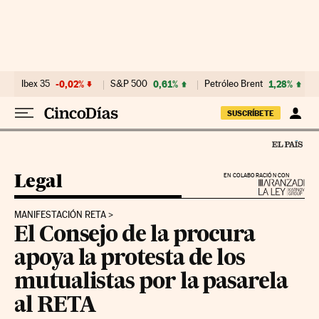
Ir al contenido
Ibex 35
-0,02%
S&P 500
0,61%
Petróleo Brent
1,28%
SUSCRÍBETE
Legal
EN COLABORACIÓN CON
MANIFESTACIÓN RETA
El Consejo de la procura
apoya la protesta de los
mutualistas por la pasarela
al RETA