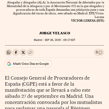
Abogadas y Abogados (ALA), la Asociación Nacional de Afectados por la
Mutualidad de la Abogacía y por el Movimiento #J2 en la que abogados y
procuradores de toda España demandan una jubilación justa y una
dignificación del turno de oficio, este sábado en Madrid. EFE/Víctor
Lerena
VÍCTOR LERENA (EFE)
JORGE VELASCO
Madrid -
SEP
26, 2025 - 09:17
EDT
0
Compartir en Whatsapp
Compartir en Facebook
Compartir en Twitter
Desplegar Redes Sociales
Ir a l
Añadir Cinco Días en Google
El Consejo General de Procuradores de
España (CGPE) está a favor de la
manifestación que se llevará a cabo este
sábado 27 de septiembre en Madrid. Una
concentración convocada por los mutualistas
para reclamar una pasarela al Régimen