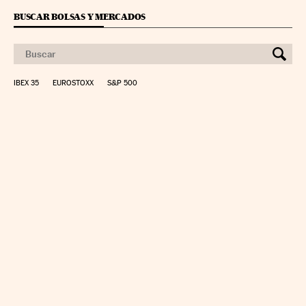
BUSCAR BOLSAS Y MERCADOS
IBEX 35
EUROSTOXX
S&P 500
CALCULAR IRPF
SIMULADOR HIPOTECA
SUELDO NETO