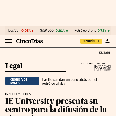
Ir al contenido
Ibex 35
-0,01%
S&P 500
0,61%
Petróleo Brent
0,73%
SUSCRÍBETE
Legal
EN COLABORACIÓN CON
Las Bolsas dan un paso atrás con el
CRÓNICA DE
BOLSA
petróleo al alza
INAUGURACIÓN
IE University presenta su
centro para la difusión de la