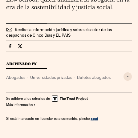
era de la sostenibilidad y justicia social.
Recibe la información jurídica y sobre el sector de los
despachos de Cinco Días y EL PAÍS
Legal Cinco Días en Facebook
Legal Cinco Días en Twitter
ARCHIVADO EN
Abogados
Universidades privadas
Bufetes abogados
Universidad
Educación superior
Derecho
Gente
Sistema educativo
Educación
Sociedad
Justicia
Se adhiere a los criterios de
Más información
aquí
Si está interesado en licenciar este contenido, pinche