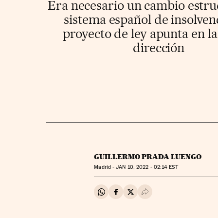
Era necesario un cambio estru
sistema español de insolvenc
proyecto de ley apunta en l
dirección
GUILLERMO PRADA LUENGO
Madrid -
JAN
10, 2022 - 02:14
EST
Compartir en Whatsapp
Compartir en Facebook
Compartir en Twitter
Desplegar Redes Soci