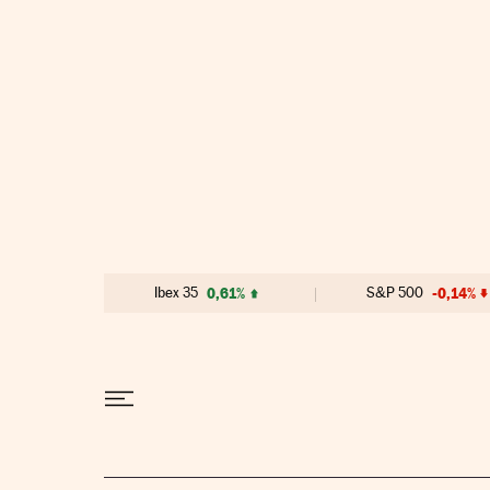
Ir al contenido
Ibex 35
0,61%
S&P 500
-0,14%