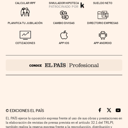
CALCULAR IRPF
SIMULADOR HIPOTECA
SUELDO NETO
PLANIFICA TU JUBILACIÓN
CAMBIO DIVISAS
DIRECTORIO EMPRESAS
COTIZACIONES
APP IOS
APP ANDROID
©
EDICIONES EL PAÍS
Cinco Días en F
Cinco Días e
Cinco 
EL PAÍS ejerce la oposición expresa frente al uso de sus obras y prestaciones en
la elaboración de revistas de prensa prevista en el artículo 32.1 del TRLPI;
también realiza la reserva expresa frente a la reproducción, distribución y