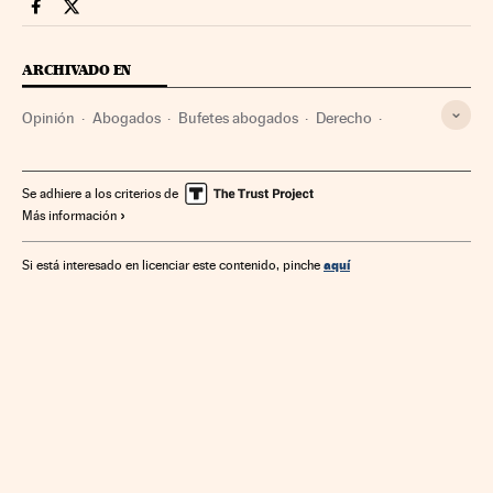
Legal Cinco Días en Facebook
Legal Cinco Días en Twitter
ARCHIVADO EN
Opinión
Abogados
Bufetes abogados
Derecho
Empresas
Economía
Sociedad
Justicia
Se adhiere a los criterios de
Más información
aquí
Si está interesado en licenciar este contenido, pinche