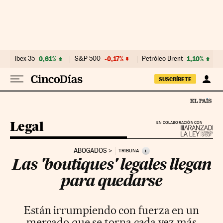
Ir al contenido
Ibex 35
0,61%
S&P 500
-0,17%
Petróleo Brent
1,10%
SUSCRÍBETE
Legal
EN COLABORACIÓN CON
ABOGADOS
i
TRIBUNA
Las 'boutiques' legales llegan
para quedarse
Están irrumpiendo con fuerza en un
mercado que se torna cada vez más