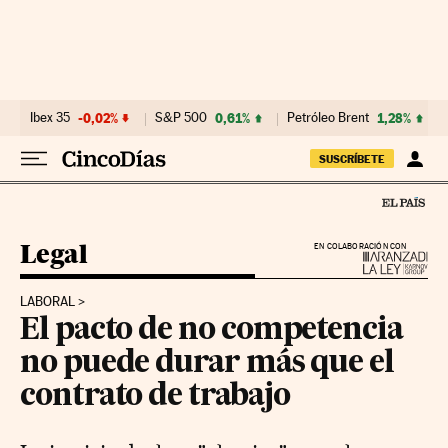
Ir al contenido
Ibex 35
-0,02%
S&P 500
0,61%
Petróleo Brent
1,28%
SUSCRÍBETE
Legal
EN COLABORACIÓN CON
LABORAL
El pacto de no competencia
no puede durar más que el
contrato de trabajo