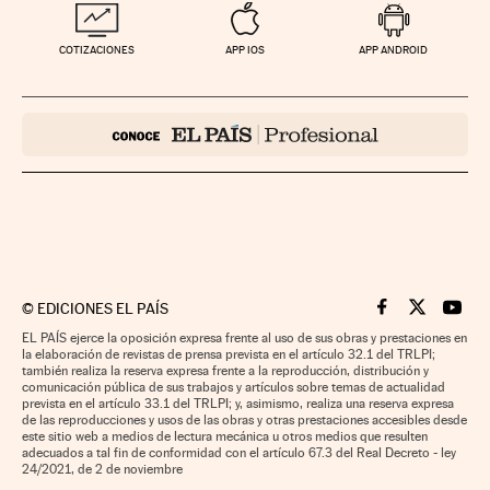
COTIZACIONES
APP IOS
APP ANDROID
©
EDICIONES EL PAÍS
Cinco Días en F
Cinco Días e
Cinco 
EL PAÍS ejerce la oposición expresa frente al uso de sus obras y prestaciones en
la elaboración de revistas de prensa prevista en el artículo 32.1 del TRLPI;
también realiza la reserva expresa frente a la reproducción, distribución y
comunicación pública de sus trabajos y artículos sobre temas de actualidad
prevista en el artículo 33.1 del TRLPI; y, asimismo, realiza una reserva expresa
de las reproducciones y usos de las obras y otras prestaciones accesibles desde
este sitio web a medios de lectura mecánica u otros medios que resulten
adecuados a tal fin de conformidad con el artículo 67.3 del Real Decreto - ley
24/2021, de 2 de noviembre