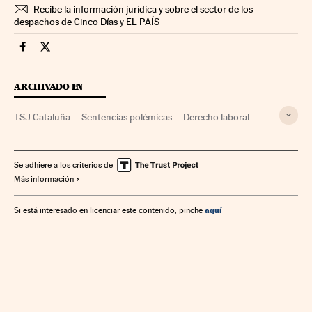
Recibe la información jurídica y sobre el sector de los
despachos de Cinco Días y EL PAÍS
Legal Cinco Días en Facebook
Legal Cinco Días en Twitter
ARCHIVADO EN
TSJ Cataluña
Sentencias polémicas
Derecho laboral
Tribunales
Sentencias
Poder judicial
Sanciones
Relaciones laborales
Juicios
Proceso judicial
Trabajo
Se adhiere a los criterios de
Más información
Justicia
aquí
Si está interesado en licenciar este contenido, pinche