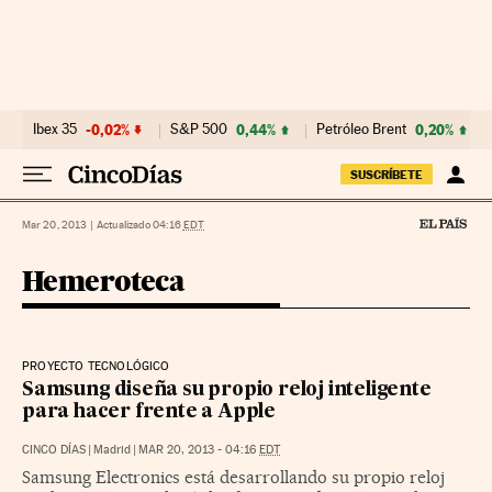
Ir al contenido
Ibex 35
-0,02%
S&P 500
0,44%
Petróleo Brent
0,20%
SUSCRÍBETE
Mar 20, 2013
|
Actualizado 04:16
EDT
Hemeroteca
PROYECTO TECNOLÓGICO
Samsung diseña su propio reloj inteligente
para hacer frente a Apple
CINCO DÍAS
|
Madrid
|
MAR 20, 2013 - 04:16
EDT
Samsung Electronics está desarrollando su propio reloj