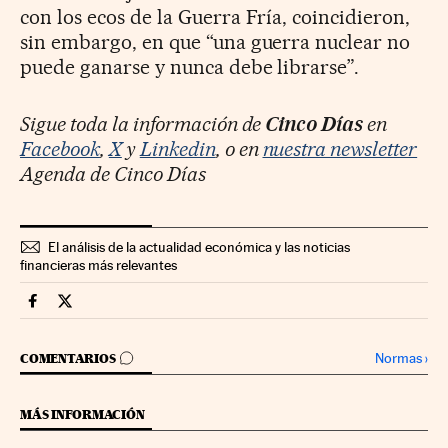
con los ecos de la Guerra Fría, coincidieron,
sin embargo, en que “una guerra nuclear no
puede ganarse y nunca debe librarse”.
Sigue toda la información de
Cinco Días
en
Facebook
,
X
y
Linkedin
, o en
nuestra newsletter
Agenda de Cinco Días
El análisis de la actualidad económica y las noticias
financieras más relevantes
Economia Cinco Días en Facebook
Economia Cinco Días en Twitter
IR A LOS COMENTARIOS
Normas
›
COMENTARIOS
MÁS INFORMACIÓN