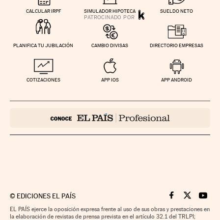
CALCULAR IRPF
SIMULADOR HIPOTECA
SUELDO NETO
PLANIFICA TU JUBILACIÓN
CAMBIO DIVISAS
DIRECTORIO EMPRESAS
COTIZACIONES
APP IOS
APP ANDROID
©
EDICIONES EL PAÍS
Cinco Días en F
Cinco Días e
Cinco 
EL PAÍS ejerce la oposición expresa frente al uso de sus obras y prestaciones en
la elaboración de revistas de prensa prevista en el artículo 32.1 del TRLPI;