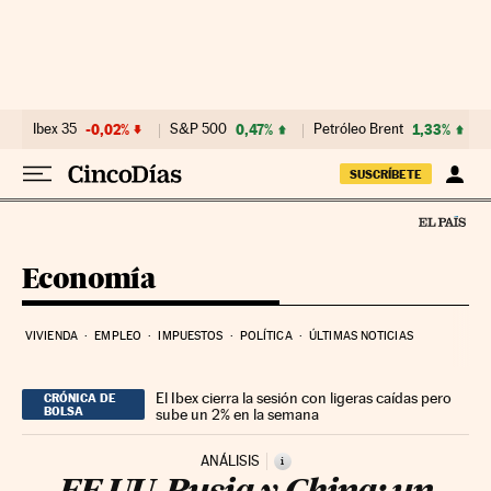
Ir al contenido
Ibex 35
-0,02%
S&P 500
0,47%
Petróleo Brent
1,33%
SUSCRÍBETE
Economía
VIVIENDA
EMPLEO
IMPUESTOS
POLÍTICA
ÚLTIMAS NOTICIAS
El Ibex cierra la sesión con ligeras caídas pero
CRÓNICA DE
BOLSA
sube un 2% en la semana
ANÁLISIS
i