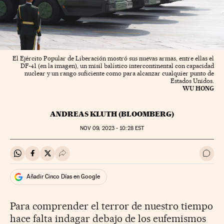
El Ejército Popular de Liberación mostró sus nuevas armas, entre ellas el
DF-41 (en la imagen), un misil balístico intercontinental con capacidad
nuclear y un rango suficiente como para alcanzar cualquier punto de
Estados Unidos.
WU HONG
ANDREAS KLUTH (BLOOMBERG)
NOV
09, 2023 - 10:28
EST
Compartir en Whatsapp
Compartir en Facebook
Compartir en Twitter
Desplegar Redes Sociales
Ir a 
Añadir Cinco Días en Google
Para comprender el terror de nuestro tiempo
hace falta indagar debajo de los eufemismos