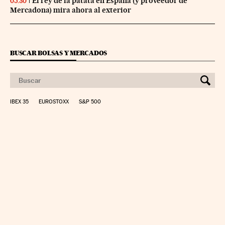
El rey de la patata en España (y proveedor de
05:30
Mercadona) mira ahora al exterior
BUSCAR BOLSAS Y MERCADOS
IBEX 35
EUROSTOXX
S&P 500