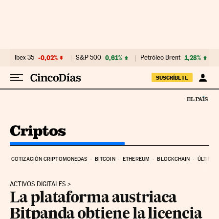
Ir al contenido
Ibex 35
-0,02%
S&P 500
0,61%
Petróleo Brent
1,28%
SUSCRÍBETE
COTIZACIÓN CRIPTOMONEDAS
BITCOIN
ETHEREUM
BLOCKCHAIN
ÚLTIMAS
ACTIVOS DIGITALES
La plataforma austriaca
Bitpanda obtiene la licencia