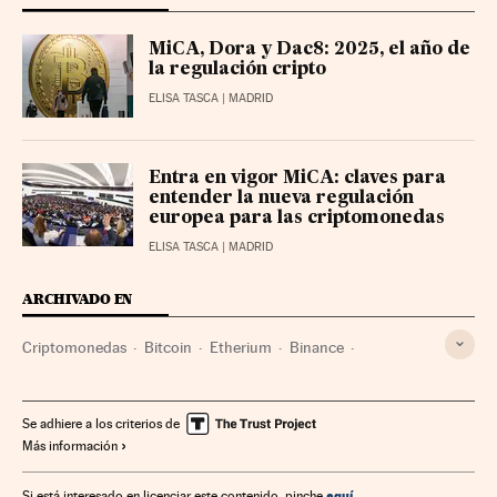
MiCA, Dora y Dac8: 2025, el año de
la regulación cripto
ELISA TASCA
| MADRID
Entra en vigor MiCA: claves para
entender la nueva regulación
europea para las criptomonedas
ELISA TASCA
| MADRID
ARCHIVADO EN
Criptomonedas
Bitcoin
Etherium
Binance
Mercados financieros
Blockchain
Fintech
Se adhiere a los criterios de
Más información
aquí
Si está interesado en licenciar este contenido, pinche