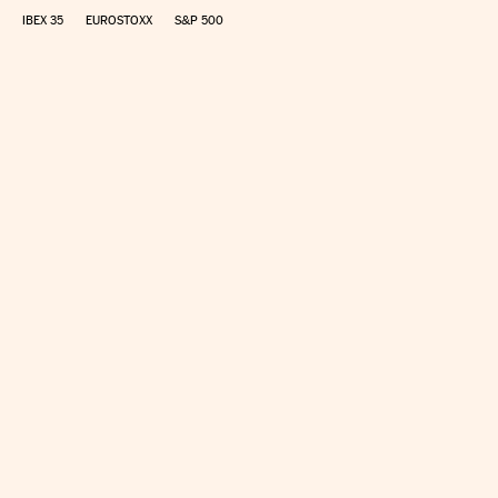
IBEX 35
EUROSTOXX
S&P 500
CALCULAR IRPF
SIMULADOR HIPOTECA
SUELDO NETO
PLANIFICA TU JUBILACIÓN
CAMBIO DIVISAS
DIRECTORIO EMPRESAS