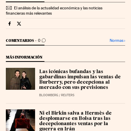
El análisis de la actualidad económica y las noticias
financieras más relevantes
Companias Cinco Días en Facebook
Companias Cinco Días en Twitter
IR A LOS COMENTARIOS
Normas
›
COMENTARIOS
0
MÁS INFORMACIÓN
Las icónicas bufandas y las
gabardinas impulsan las ventas de
Burberry, pero decepciona al
mercado con sus previsiones
BLOOMBERG
/
REUTERS
Ni el Birkin salva a Hermès de
desplomarse en Bolsa tras las
decepcionantes ventas por la
guerra en Irán