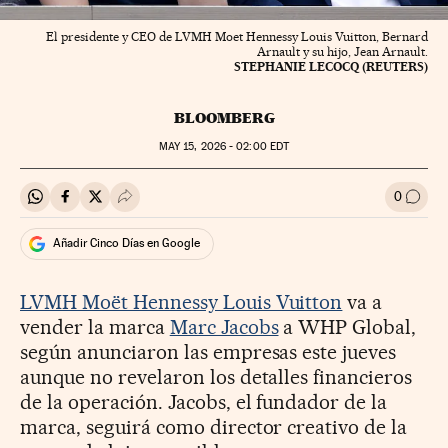
El presidente y CEO de LVMH Moet Hennessy Louis Vuitton, Bernard
Arnault y su hijo, Jean Arnault.
STEPHANIE LECOCQ (REUTERS)
BLOOMBERG
MAY
15, 2026 - 02:00
EDT
0
Compartir en Whatsapp
Compartir en Facebook
Compartir en Twitter
Desplegar Redes Sociales
Ir a l
Añadir Cinco Días en Google
LVMH Moët Hennessy Louis Vuitton
va a
vender la marca
Marc Jacobs
a WHP Global,
según anunciaron las empresas este jueves
aunque no revelaron los detalles financieros
de la operación. Jacobs, el fundador de la
marca, seguirá como director creativo de la