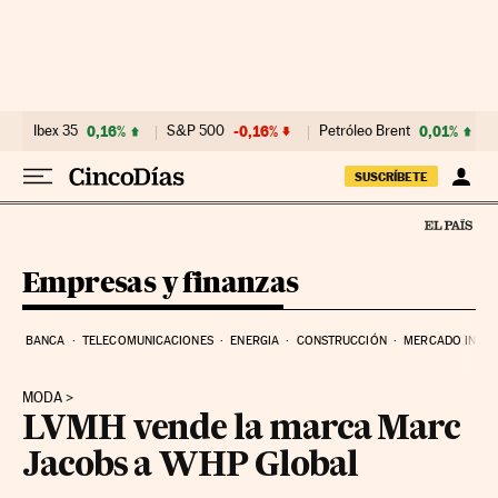
Ir al contenido
Ibex 35
0,16%
S&P 500
-0,16%
Petróleo Brent
0,01%
SUSCRÍBETE
Empresas y finanzas
BANCA
TELECOMUNICACIONES
ENERGIA
CONSTRUCCIÓN
MERCADO INMOB
MODA
LVMH vende la marca Marc
Jacobs a WHP Global