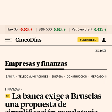
Ir al contenido
Ibex 35
-0,02%
S&P 500
0,61%
Petróleo Brent
0,43%
SUSCRÍBETE
Empresas y finanzas
BANCA
TELECOMUNICACIONES
ENERGIA
CONSTRUCCIÓN
MERCADO INMOB
FINANZAS
La banca exige a Bruselas
una propuesta de