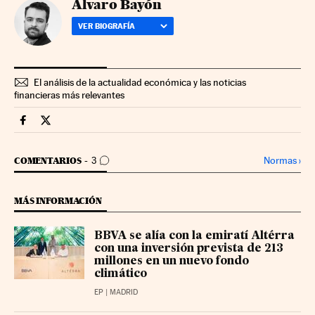
Álvaro Bayón
VER BIOGRAFÍA
El análisis de la actualidad económica y las noticias
financieras más relevantes
Companias Cinco Días en Facebook
Companias Cinco Días en Twitter
IR A LOS COMENTARIOS
Normas
›
COMENTARIOS
3
MÁS INFORMACIÓN
BBVA se alía con la emiratí Altérra
con una inversión prevista de 213
millones en un nuevo fondo
climático
EP
| MADRID