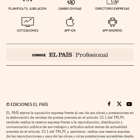
PLANIFICA TU JUBILACIÓN
CAMBIO DIVISAS
DIRECTORIO EMPRESAS
COTIZACIONES
APP IOS
APP ANDROID
©
EDICIONES EL PAÍS
Cinco Días en F
Cinco Días e
Cinco 
EL PAÍS ejerce la oposición expresa frente al uso de sus obras y prestaciones en
la elaboración de revistas de prensa prevista en el artículo 32.1 del TRLPI;
también realiza la reserva expresa frente a la reproducción, distribución y
comunicación pública de sus trabajos y artículos sobre temas de actualidad
prevista en el artículo 33.1 del TRLPI; y, asimismo, realiza una reserva expresa
de las reproducciones y usos de las obras y otras prestaciones accesibles desde