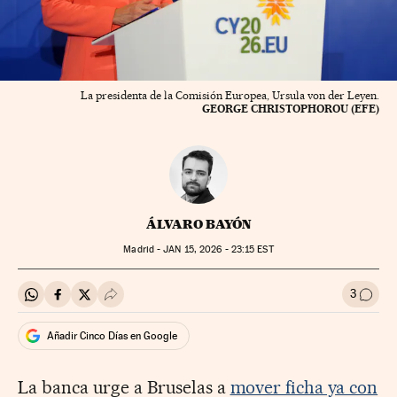
La presidenta de la Comisión Europea, Ursula von der Leyen.
GEORGE CHRISTOPHOROU (EFE)
ÁLVARO BAYÓN
Madrid -
JAN
15, 2026 - 23:15
EST
3
Compartir en Whatsapp
Compartir en Facebook
Compartir en Twitter
Desplegar Redes Sociales
Ir a l
Añadir Cinco Días en Google
La banca urge a Bruselas a
mover ficha ya con