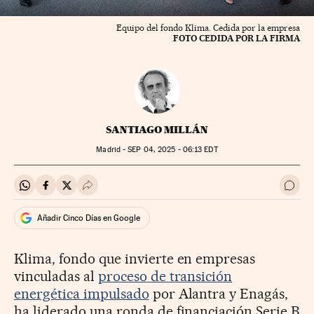
Equipo del fondo Klima. Cedida por la empresa
FOTO CEDIDA POR LA FIRMA
SANTIAGO MILLÁN
Madrid -
SEP
04, 2025 - 06:13
EDT
Compartir en Whatsapp
Compartir en Facebook
Compartir en Twitter
Desplegar Redes Sociales
Ir a 
Añadir Cinco Días en Google
Klima, fondo que invierte en empresas
vinculadas al
proceso de transición
energética impulsado
por Alantra y Enagás,
ha liderado una ronda de financiación Serie B