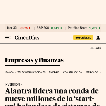
Ir al contenido
Ibex 35
-0,02%
S&P 500
0,61%
Petróleo Brent
1,28%
SUSCRÍBETE
Empresas y finanzas
BANCA
TELECOMUNICACIONES
ENERGIA
CONSTRUCCIÓN
MERCADO INMOB
INVERSIÓN
Alantra lidera una ronda de
nueve millones de la ‘start-