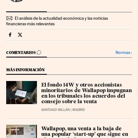
El análisis de la actualidad económica y las noticias
financieras más relevantes
Companias Cinco Días en Facebook
Companias Cinco Días en Twitter
IR A LOS COMENTARIOS
Normas
›
COMENTARIOS
MÁS INFORMACIÓN
El fondo 14W y otros accionistas
minoritarios de Wallapop impugnan
en los tribunales los acuerdos del
consejo sobre la venta
SANTIAGO MILLÁN
| MADRID
Wallapop, una venta a la baja de
una popular ‘start-up’ que sigue en