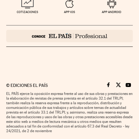
COTIZACIONES
APP IOS
APP ANDROID
©
EDICIONES EL PAÍS
Cinco Días en F
Cinco Días e
Cinco 
EL PAÍS ejerce la oposición expresa frente al uso de sus obras y prestaciones en
la elaboración de revistas de prensa prevista en el artículo 32.1 del TRLPI;
también realiza la reserva expresa frente a la reproducción, distribución y
comunicación pública de sus trabajos y artículos sobre temas de actualidad
prevista en el artículo 33.1 del TRLPI; y, asimismo, realiza una reserva expresa
de las reproducciones y usos de las obras y otras prestaciones accesibles desde
este sitio web a medios de lectura mecánica u otros medios que resulten
adecuados a tal fin de conformidad con el artículo 67.3 del Real Decreto - ley
24/2021, de 2 de noviembre