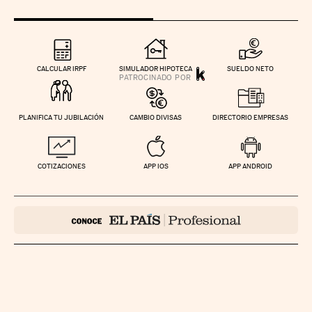
CALCULAR IRPF
SIMULADOR HIPOTECA
SUELDO NETO
PLANIFICA TU JUBILACIÓN
CAMBIO DIVISAS
DIRECTORIO EMPRESAS
COTIZACIONES
APP IOS
APP ANDROID