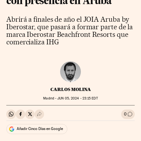
con presencia en Aruba
Abrirá a finales de año el JOIA Aruba by
Iberostar, que pasará a formar parte de la
marca Iberostar Beachfront Resorts que
comercializa IHG
CARLOS MOLINA
Madrid -
JUN
05, 2024 - 23:15
EDT
0
Compartir en Whatsapp
Compartir en Facebook
Compartir en Twitter
Desplegar Redes Sociales
Ir a l
Añadir Cinco Días en Google