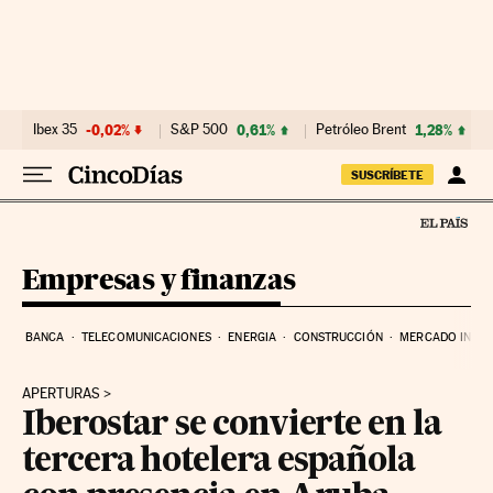
Ir al contenido
Ibex 35
-0,02%
S&P 500
0,61%
Petróleo Brent
1,28%
SUSCRÍBETE
Empresas y finanzas
BANCA
TELECOMUNICACIONES
ENERGIA
CONSTRUCCIÓN
MERCADO INMOB
APERTURAS
Iberostar se convierte en la
tercera hotelera española