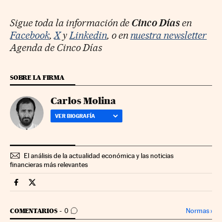
Sigue toda la información de
Cinco Días
en
Facebook
,
X
y
Linkedin
, o en
nuestra newsletter
Agenda de Cinco Días
SOBRE LA FIRMA
Carlos Molina
VER BIOGRAFÍA
El análisis de la actualidad económica y las noticias
financieras más relevantes
Companias Cinco Días en Facebook
Companias Cinco Días en Twitter
IR A LOS COMENTARIOS
Normas
›
COMENTARIOS
0