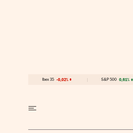
Ir al contenido
Ibex 35
-0,02%
S&P 500
0,61%