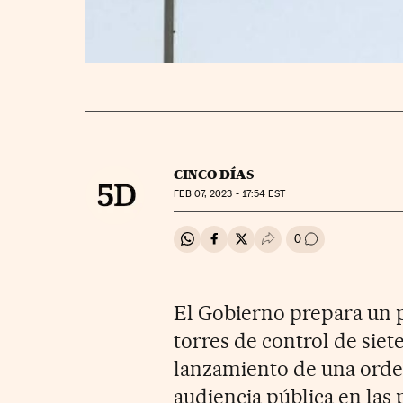
CINCO DÍAS
FEB
07, 2023 - 17:54
EST
0
Compartir en Whatsapp
Compartir en Facebook
Compartir en Twitter
Desplegar Redes Soci
Ir a los comenta
El Gobierno prepara un pr
torres de control de siet
lanzamiento de una orden
audiencia pública en las 