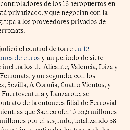
s controladores de los 16 aeropuertos en
stá privatizado, y que negocian con la
grupa a los proveedores privados de
erronats.
udicó el control de torre
en 12
ones de euros
y un periodo de siete
incluía los de Alicante, Valencia, Ibiza y
 Ferronats, y un segundo, con los
z, Sevilla, A Coruña, Cuatro Vientos, y
, Fuerteventura y Lanzarote, se
ontrato de la entonces filial de Ferrovial
mientras que Saerco ofertó 35,5 millones
 millones por el segundo, totalizando 58
n están privatizadas las torres de los