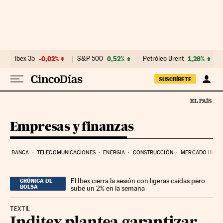
Ir al contenido
Ibex 35
-0,02%
S&P 500
0,52%
Petróleo Brent
1,26%
SUSCRÍBETE
Empresas y finanzas
BANCA
TELECOMUNICACIONES
ENERGIA
CONSTRUCCIÓN
MERCADO INMOB
El Ibex cierra la sesión con ligeras caídas pero
CRÓNICA DE
BOLSA
sube un 2% en la semana
TEXTIL