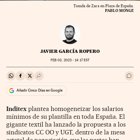
Tienda de Zara en Plaza de España.
PABLO MONGE
JAVIER GARCÍA ROPERO
FEB
02, 2023 - 14:17
EST
Compartir en Whatsapp
Compartir en Facebook
Compartir en Twitter
Desplegar Redes Sociales
Ir a 
Añadir Cinco Días en Google
Inditex
plantea homogeneizar los salarios
mínimos de su plantilla en toda España. El
gigante textil ha lanzado la propuesta a los
sindicatos CC OO y UGT, dentro de la mesa
estatal de negociación que las partes han