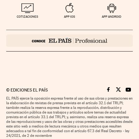
COTIZACIONES
APP IOS
APP ANDROID
©
EDICIONES EL PAÍS
Cinco Días en F
Cinco Días e
Cinco 
EL PAÍS ejerce la oposición expresa frente al uso de sus obras y prestaciones en
la elaboración de revistas de prensa prevista en el artículo 32.1 del TRLPI;
también realiza la reserva expresa frente a la reproducción, distribución y
comunicación pública de sus trabajos y artículos sobre temas de actualidad
prevista en el artículo 33.1 del TRLPI; y, asimismo, realiza una reserva expresa
de las reproducciones y usos de las obras y otras prestaciones accesibles desde
este sitio web a medios de lectura mecánica u otros medios que resulten
adecuados a tal fin de conformidad con el artículo 67.3 del Real Decreto - ley
24/2021, de 2 de noviembre