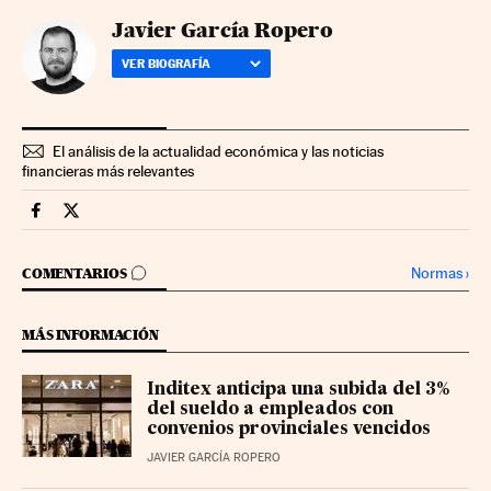
Javier García Ropero
VER BIOGRAFÍA
El análisis de la actualidad económica y las noticias
financieras más relevantes
Companias Cinco Días en Facebook
Companias Cinco Días en Twitter
IR A LOS COMENTARIOS
Normas
›
COMENTARIOS
MÁS INFORMACIÓN
Inditex anticipa una subida del 3%
del sueldo a empleados con
convenios provinciales vencidos
JAVIER GARCÍA ROPERO