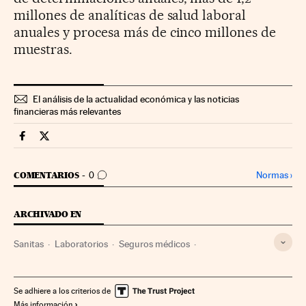
millones de analíticas de salud laboral
anuales y procesa más de cinco millones de
muestras.
El análisis de la actualidad económica y las noticias
financieras más relevantes
Companias Cinco Días en Facebook
Companias Cinco Días en Twitter
IR A LOS COMENTARIOS
Normas
›
COMENTARIOS
0
ARCHIVADO EN
Sanitas
Laboratorios
Seguros médicos
Centros investigación
Investigación científica
Seguros
Empresas
Economía
Sanidad
Salud
Finanzas
Se adhiere a los criterios de
Más información