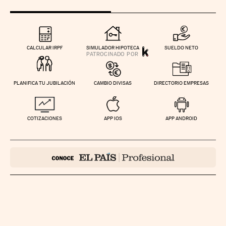
CALCULAR IRPF
SIMULADOR HIPOTECA
SUELDO NETO
PLANIFICA TU JUBILACIÓN
CAMBIO DIVISAS
DIRECTORIO EMPRESAS
COTIZACIONES
APP IOS
APP ANDROID