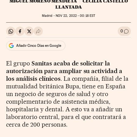
MIGUEL MORENO MENDIETA
CECILIA CASTELLÓ
LLANTADA
Madrid -
NOV
22, 2022 - 00:18
EST
0
Compartir en Whatsapp
Compartir en Facebook
Compartir en Twitter
Desplegar Redes Sociales
Ir a l
Añadir Cinco Días en Google
El grupo
Sanitas acaba de solicitar la
autorización para ampliar su actividad a
los análisis clínicos
. La compañía, filial de la
mutualidad británica Bupa, tiene en España
un negocio de seguros de salud y otro
complementario de asistencia médica,
hospitalaria y dental. A esto va a añadir un
laboratorio central, para el que contratará a
cerca de 200 personas.