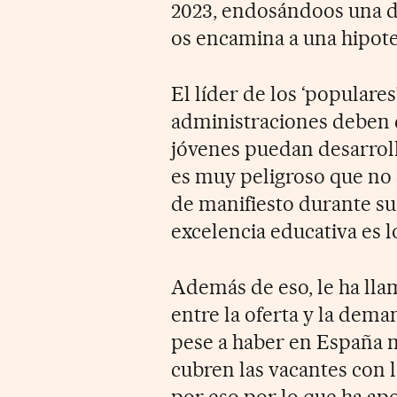
2023, endosándoos una de
os encamina a una hipotec
El líder de los ‘populare
administraciones deben 
jóvenes puedan desarroll
es muy peligroso que no 
de manifiesto durante su
excelencia educativa es lo
Además de eso, le ha llam
entre la oferta y la dem
pese a haber en España m
cubren las vacantes con l
por eso por lo que ha ap