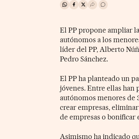
Compartir en Whatsapp
Compartir en Facebook
Compartir en Twitter
Desplegar Redes Soci
Ir a los comentar
El PP propone ampliar la 
autónomos a los menores 
líder del PP, Alberto Núñ
Pedro Sánchez.
El PP ha planteado un pa
jóvenes. Entre ellas han 
autónomos menores de 35
crear empresas, eliminar 
de empresas o bonificar e
Asimismo ha indicado que