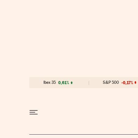
Ir al contenido
Ibex 35
0,61%
S&P 500
-0,17%