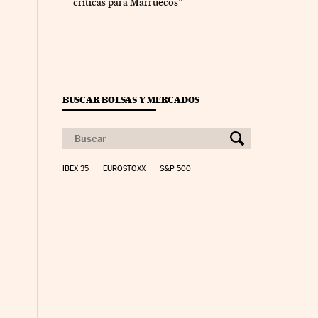
críticas para Marruecos”
BUSCAR BOLSAS Y MERCADOS
yme Cinco Días en Facebook
io Pyme Cinco Días en Twitter
IBEX 35
EUROSTOXX
S&P 500