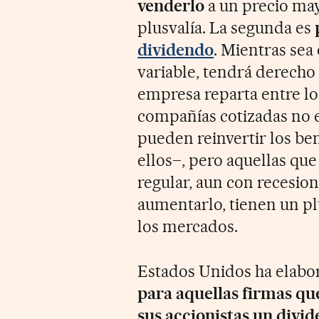
venderlo
a un precio may
plusvalía. La segunda es
dividendo
. Mientras sea 
variable, tendrá derecho 
empresa reparta entre los
compañías cotizadas no e
pueden reinvertir los be
ellos–, pero aquellas qu
regular, aun con recesio
aumentarlo, tienen un plu
los mercados.
Estados Unidos ha elabo
para aquellas firmas qu
sus accionistas un divi