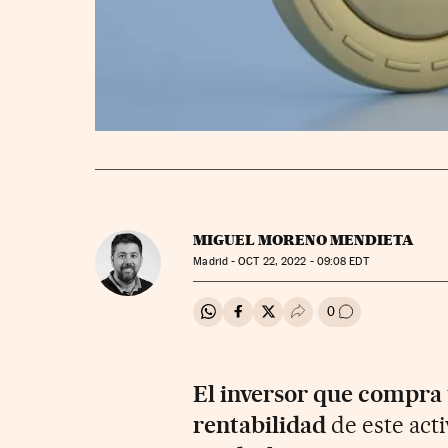
MIGUEL MORENO MENDIETA
Madrid -
OCT
22, 2022 - 09:08
EDT
0
Compartir en Whatsapp
Compartir en Facebook
Compartir en Twitter
Desplegar Redes Soci
Ir a los comenta
El inversor que compra 
rentabilidad
de este acti