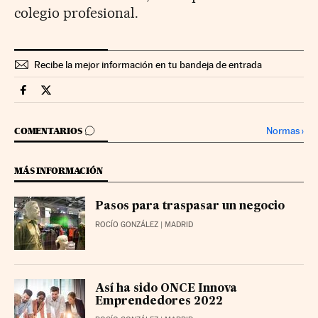
colegio profesional.
Recibe la mejor información en tu bandeja de entrada
Territorio Pyme Cinco Días en Facebook
Territorio Pyme Cinco Días en Twitter
IR A LOS COMENTARIOS
Normas
›
COMENTARIOS
MÁS INFORMACIÓN
Pasos para traspasar un negocio
ROCÍO GONZÁLEZ
| MADRID
Así ha sido ONCE Innova
Emprendedores 2022