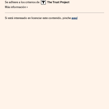
Energías renovables
Aeropuertos
Telefónica
Se adhiere a los criterios de
Más información
Empresas públicas
Sector eléctrico
Sector público
Transporte aéreo
Energía eléctrica
aquí
Si está interesado en licenciar este contenido, pinche
Administración Estado
Servicios bancarios
Economía
Transporte
Banca
Energía
Comunicaciones
Administración pública
Finanzas