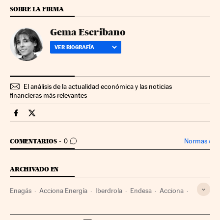
SOBRE LA FIRMA
Gema Escribano
VER BIOGRAFÍA
El análisis de la actualidad económica y las noticias
financieras más relevantes
Mercados Financieros Cinco Días en Facebook
Mercados Financieros Cinco Días en Twitter
IR A LOS COMENTARIOS
Normas
›
COMENTARIOS
0
ARCHIVADO EN
Enagás
Acciona Energía
Iberdrola
Endesa
Acciona
Aena aeropuertos
Tipos interés
Enaire