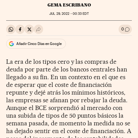
GEMA ESCRIBANO
JUL
29, 2022 - 00:33
EDT
0
Compartir en Whatsapp
Compartir en Facebook
Compartir en Twitter
Desplegar Redes Sociales
Ir a l
Añadir Cinco Días en Google
La era de los tipos cero y las compras de
deuda por parte de los bancos centrales han
llegado a su fin. En un contexto en el que es
de esperar que el coste de financiación
repunte y dejé atrás los mínimos históricos,
las empresas se afanan por rebajar la deuda.
Aunque el BCE sorprendió al mercado con
una subida de tipos de 50 puntos básicos la
semana pasada, de momento la medida no se
ha dejado sentir en el coste de financiación. A