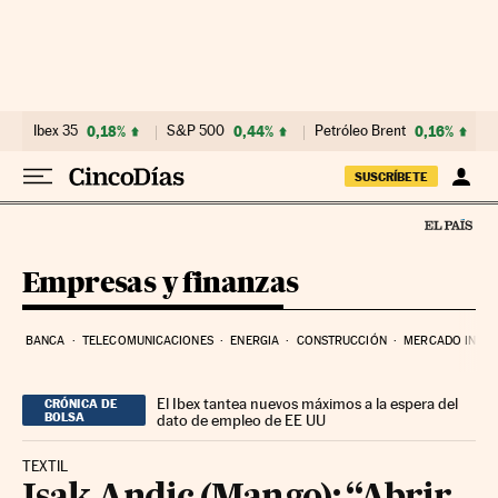
Ir al contenido
Ibex 35
0,18%
S&P 500
0,44%
Petróleo Brent
0,16%
SUSCRÍBETE
Empresas y finanzas
BANCA
TELECOMUNICACIONES
ENERGIA
CONSTRUCCIÓN
MERCADO INMOB
El Ibex tantea nuevos máximos a la espera del
CRÓNICA DE
BOLSA
dato de empleo de EE UU
TEXTIL