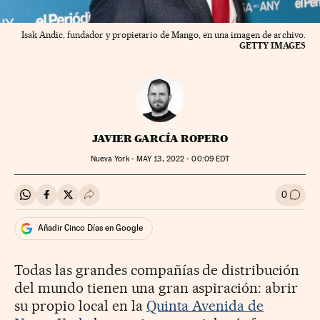
Isak Andic, fundador y propietario de Mango, en una imagen de archivo.
GETTY IMAGES
JAVIER GARCÍA ROPERO
Nueva York -
MAY
13, 2022 - 00:09
EDT
0
Compartir en Whatsapp
Compartir en Facebook
Compartir en Twitter
Desplegar Redes Sociales
Ir a l
Añadir Cinco Días en Google
Todas las grandes compañías de distribución
del mundo tienen una gran aspiración: abrir
su propio local en la
Quinta Avenida de