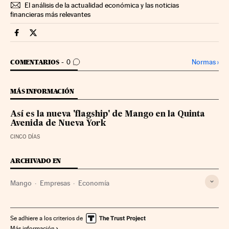
El análisis de la actualidad económica y las noticias
financieras más relevantes
Companias Cinco Días en Facebook
Companias Cinco Días en Twitter
IR A LOS COMENTARIOS
Normas
›
COMENTARIOS
0
MÁS INFORMACIÓN
Así es la nueva 'flagship' de Mango en la Quinta
Avenida de Nueva York
CINCO DÍAS
ARCHIVADO EN
Mango
Empresas
Economía
Se adhiere a los criterios de
Más información