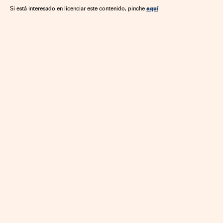
Gestoras fondos
aquí
Si está interesado en licenciar este contenido, pinche