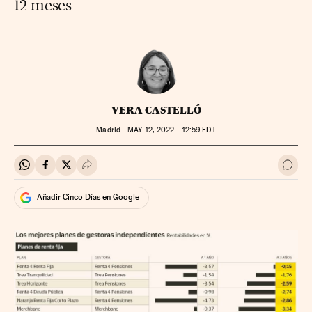
12 meses
VERA CASTELLÓ
Madrid -
MAY
12, 2022 - 12:59
EDT
Compartir en Whatsapp
Compartir en Facebook
Compartir en Twitter
Desplegar Redes Sociales
Ir a 
Añadir Cinco Días en Google