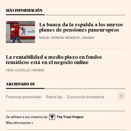
MÁS INFORMACIÓN
La banca da la espalda a los nuevos
planes de pensiones paneuropeos
MIGUEL MORENO MENDIETA
| MADRID
La rentabilidad a medio plazo en fondos
temáticos está en el negocio online
VERA CASTELLÓ
| MADRID
ARCHIVADO EN
Finanzas personales
Renta fija
Economía doméstica
Asesoramiento financiero
Fondos inversión
Merchbanc
AzValor
Dunas Capital
ING
Renta 4
Se adhiere a los criterios de
Más información
Abante Asesores
Cobas AM
Trea Capital