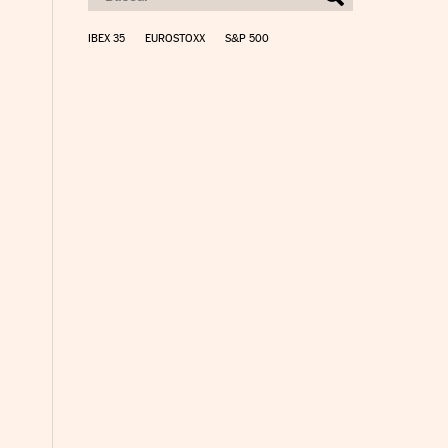
IBEX 35
EUROSTOXX
S&P 500