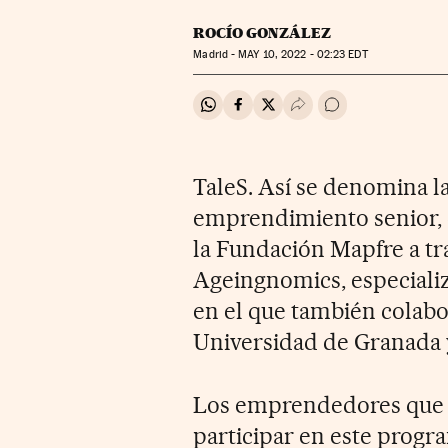
ROCÍO GONZÁLEZ
Madrid -
MAY
10, 2022 - 02:23
EDT
Compartir en Whatsapp
Compartir en Facebook
Compartir en Twitter
Desplegar Redes Soci
Ir a los comentar
TaleS. Así se denomina l
emprendimiento senior,
la Fundación Mapfre a tr
Ageingnomics, especiali
en el que también colabo
Universidad de Granada 
Los emprendedores que 
participar en este prog