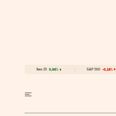
Ir al contenido
Ibex 35
0,96%
S&P 500
-0,16%